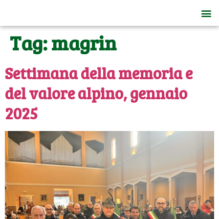
Tag:
magrin
Settimana della memoria e
del valore alpino, gennaio
2025